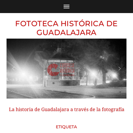
FOTOTECA HISTÓRICA DE
GUADALAJARA
La historia de Guadalajara a través de la fotografía
ETIQUETA