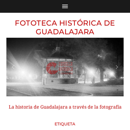
FOTOTECA HISTÓRICA DE
GUADALAJARA
La historia de Guadalajara a través de la fotografía
ETIQUETA