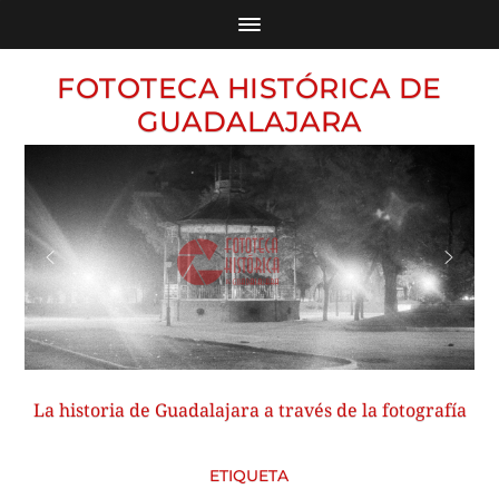
FOTOTECA HISTÓRICA DE
GUADALAJARA
La historia de Guadalajara a través de la fotografía
ETIQUETA