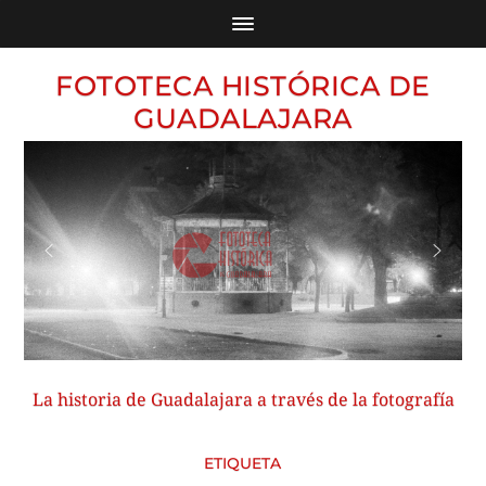
FOTOTECA HISTÓRICA DE
GUADALAJARA
La historia de Guadalajara a través de la fotografía
ETIQUETA