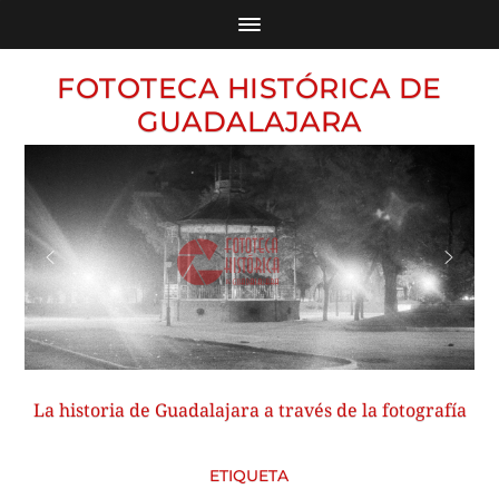
FOTOTECA HISTÓRICA DE
GUADALAJARA
La historia de Guadalajara a través de la fotografía
ETIQUETA