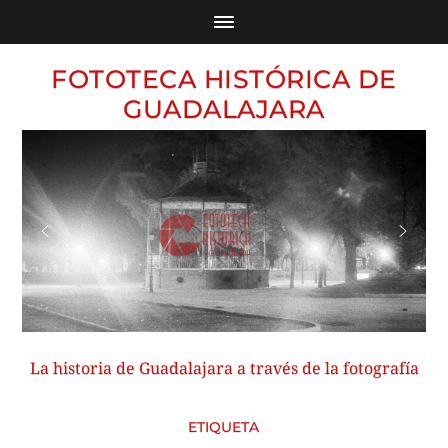
FOTOTECA HISTÓRICA DE
GUADALAJARA
La historia de Guadalajara a través de la fotografía
ETIQUETA