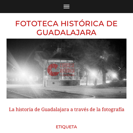
FOTOTECA HISTÓRICA DE
GUADALAJARA
La historia de Guadalajara a través de la fotografía
ETIQUETA