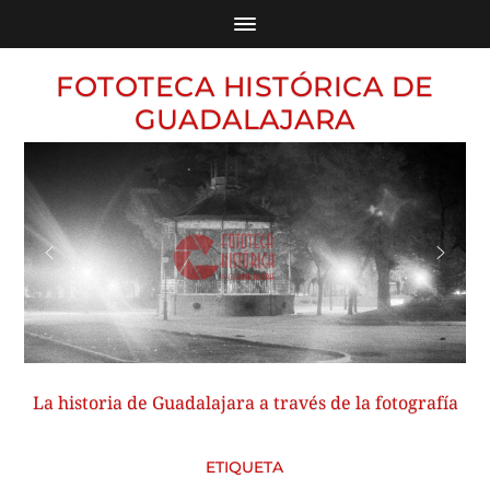
FOTOTECA HISTÓRICA DE
GUADALAJARA
La historia de Guadalajara a través de la fotografía
ETIQUETA