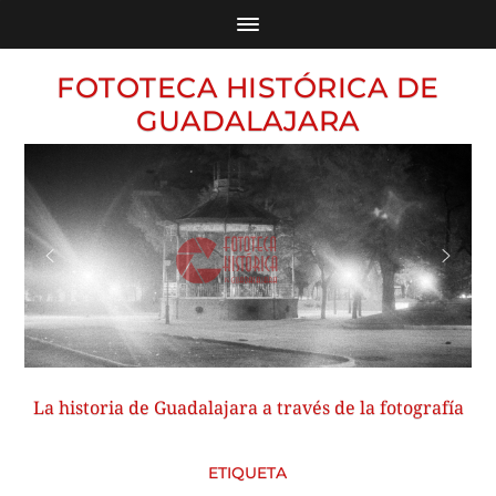
FOTOTECA HISTÓRICA DE
GUADALAJARA
La historia de Guadalajara a través de la fotografía
ETIQUETA