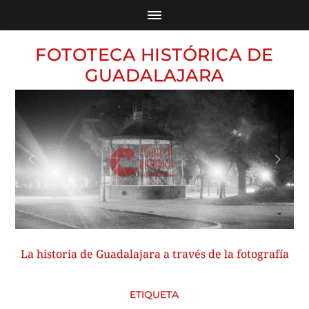
FOTOTECA HISTÓRICA DE
GUADALAJARA
La historia de Guadalajara a través de la fotografía
ETIQUETA