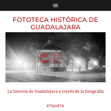
FOTOTECA HISTÓRICA DE
GUADALAJARA
La historia de Guadalajara a través de la fotografía
ETIQUETA