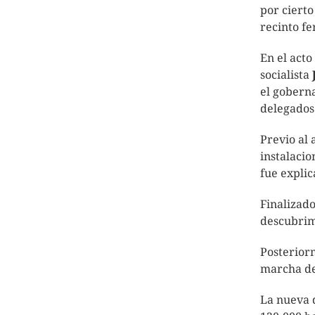
por cierto
recinto fe
En el acto
socialista
el goberna
delegados 
Previo al 
instalacio
fue expli
Finalizado
descubrim
Posterior
marcha de
La nueva 