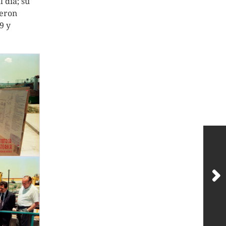
 día; su
ieron
9 y