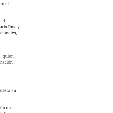
en el
 el
Luis Ros
; y
cionales,
l
, quien
ración.
puesta en
ión de