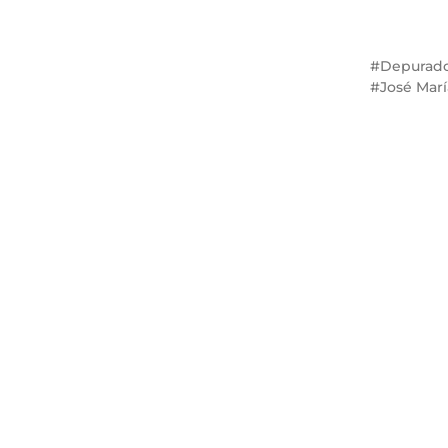
Depurado
José Marí