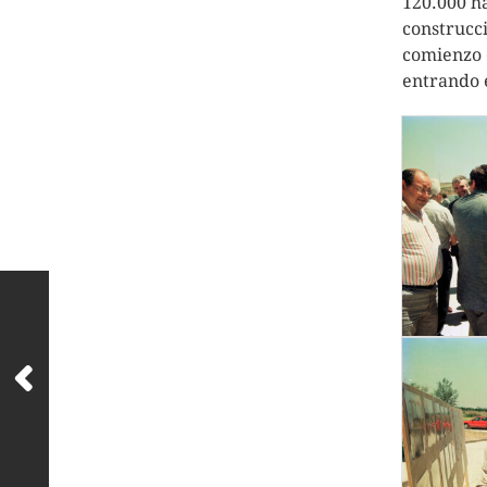
120.000 ha
construcci
comienzo e
entrando 