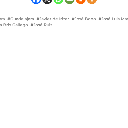
ra
Guadalajara
Javier de Irizar
José Bono
José Luis Ma
a Bris Gallego
José Ruiz