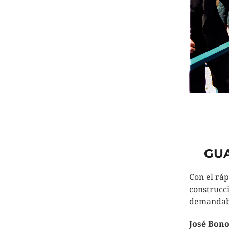
GU
Con el ráp
construcc
demandab
José Bon