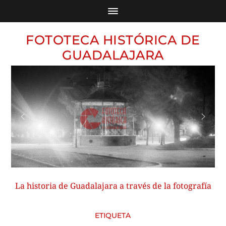
FOTOTECA HISTÓRICA DE
GUADALAJARA
La historia de Guadalajara a través de la fotografía
ETIQUETA