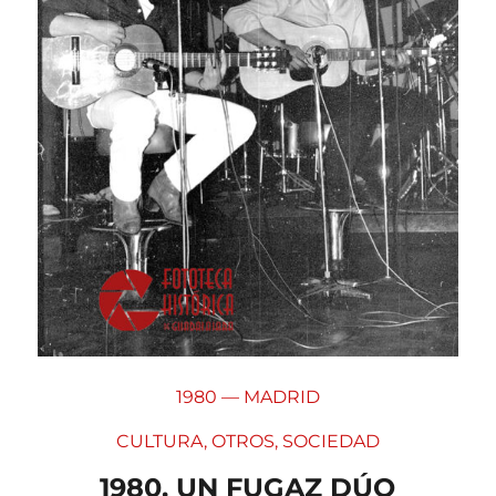
1980 — MADRID
CULTURA
,
OTROS
,
SOCIEDAD
1980. UN FUGAZ DÚO